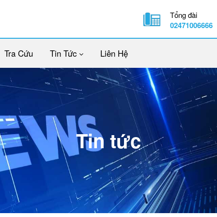
Tổng đài
02471006666
Tra Cứu
Tin Tức
Liên Hệ
Tin tức