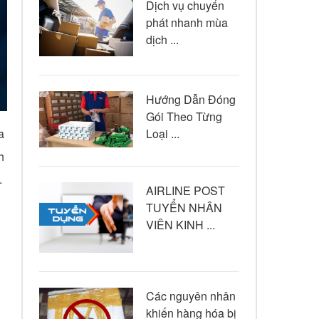
Dịch vụ chuyển
phát nhanh mùa
dịch ...
Hướng Dẫn Đóng
Gói Theo Từng
a
Loại ...
h
.
AIRLINE POST
TUYỂN NHÂN
VIÊN KINH ...
Các nguyên nhân
khiến hàng hóa bị