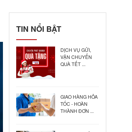
TIN NỔI BẬT
DỊCH VỤ GỬI,
VẬN CHUYỂN
QUÀ TẾT ...
GIAO HÀNG HỎA
TỐC - HOÀN
THÀNH ĐƠN ...