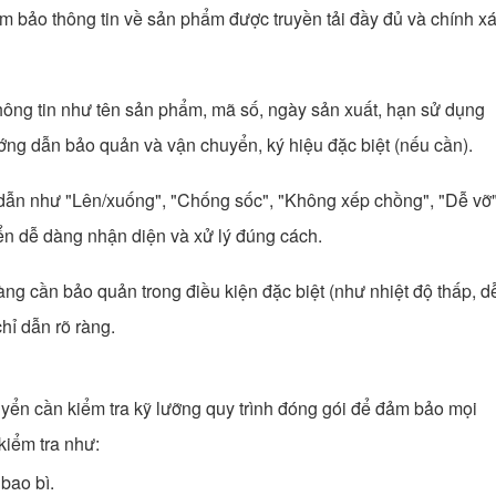
đảm bảo thông tin về sản phẩm được truyền tải đầy đủ và chính x
thông tin như tên sản phẩm, mã số, ngày sản xuất, hạn sử dụng
ướng dẫn bảo quản và vận chuyển, ký hiệu đặc biệt (nếu cần).
 dẫn như "Lên/xuống", "Chống sốc", "Không xếp chồng", "Dễ vỡ
ển dễ dàng nhận diện và xử lý đúng cách.
àng cần bảo quản trong điều kiện đặc biệt (như nhiệt độ thấp, d
hỉ dẫn rõ ràng.
uyển cần kiểm tra kỹ lưỡng quy trình đóng gói để đảm bảo mọi
kiểm tra như:
bao bì.