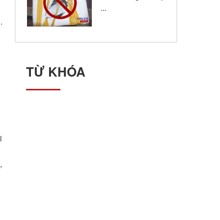
...
.
TỪ KHÓA
i
,