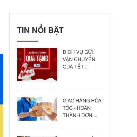
TIN NỔI BẬT
DỊCH VỤ GỬI,
VẬN CHUYỂN
QUÀ TẾT ...
GIAO HÀNG HỎA
TỐC - HOÀN
THÀNH ĐƠN ...