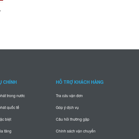
Quy chuẩn đóng gói sản phẩm,
AIRLINE POST P
hàng hóa khi vận chuyển
TUẦN – SẴN SÀN
YÊU CẦU TỪ QU
Ụ CHÍNH
HỖ TRỢ KHÁCH HÀNG
hát trong nước
Tra cứu vận đơn
hát quốc tế
Góp ý dịch vụ
ặc biệt
Câu hỏi thường gặp
ia tăng
Chính sách vận chuyển