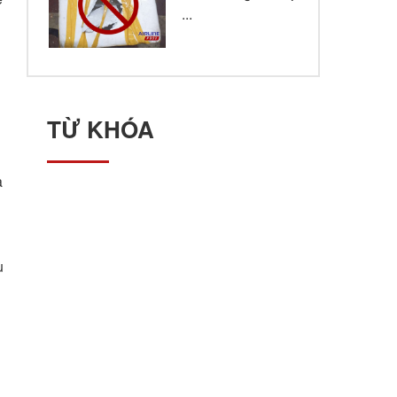
...
TỪ KHÓA
à
u