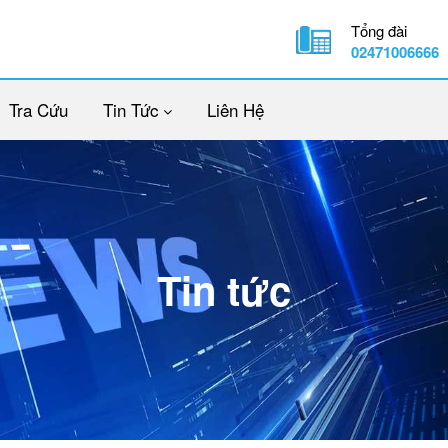
Tổng đài
02471006666
Tra Cứu
Tin Tức
Liên Hệ
Tin tức