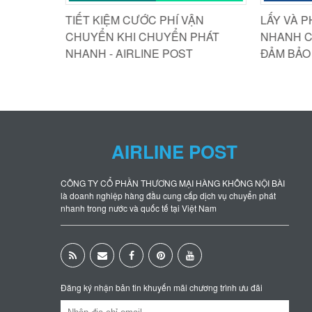
H NỘI
TIẾT KIỆM CƯỚC PHÍ VẬN
LẤY VÀ PH
ÍNH THỨC
CHUYỂN KHI CHUYỂN PHÁT
NHANH CHÓ
NHANH - AIRLINE POST
ĐẢM BẢO 
AIRLINE POST
CÔNG TY CỔ PHẦN THƯƠNG MẠI HÀNG KHÔNG NỘI BÀI
là doanh nghiệp hàng đầu cung cấp dịch vụ chuyển phát
nhanh trong nước và quốc tế tại Việt Nam
Đăng ký nhận bản tin khuyến mãi chương trình ưu đãi