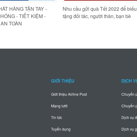
ÁT HÀNG TẬN TAY -
Nhu cầu gửi quà Tết 2022 để biếu,
NG - TIẾT KIỆM -
tặng đối tác, người thân, bạn bè
AN TOÀN
GIỚI THIỆU
DỊCH V
Giới thiệu Airline Post
Chuyển p
Mạng lưới
Chuyển p
Tin tức
Dịch vụ đ
Tuyển dụng
Dịch vụ g