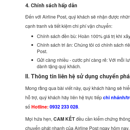
4. Chính sách hấp dẫn
Đến với Airline Post, quý khách sẽ nhận được nhữn
cạnh tranh và tiết kiệm chi phí vận chuyển:
Chính sách đền bù: Hoàn 100% giá trị khi xảy
Chính sách tri ân: Chúng tôi có chính sách ri
Post.
Gửi càng nhiều - cước phí càng rẻ: Với mỗi l
dành tặng quý khách.
II. Thông tin liên hệ sử dụng chuyển ph
Mong rằng qua bài viết này, quý khách hàng sẽ hiể
hỗ trợ, quý khách hãy liên hệ trực tiếp
chi nhánh/t
số
Hotline:
0932 233 028
.
Mọi hứa hẹn,
CAM KẾT
đều cần kiểm chứng thông 
chuyển phát nhanh của Airline Post ngay hôm nay.