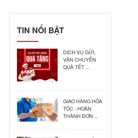
TIN NỔI BẬT
DỊCH VỤ GỬI,
VẬN CHUYỂN
QUÀ TẾT ...
GIAO HÀNG HỎA
TỐC - HOÀN
THÀNH ĐƠN ...