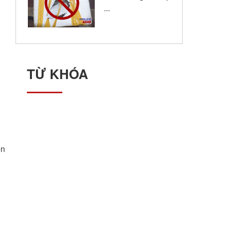
...
TỪ KHÓA
ến