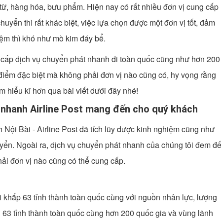
từ, hàng hóa, bưu phẩm. Hiện nay có rất nhiều đơn vị cung cấp
yển thì rất khác biệt, việc lựa chọn được một đơn vị tốt, đảm
kiệm thì khó như mò kim đáy bể.
ng cấp dịch vụ chuyển phát nhanh đi toàn quốc cũng như hơn 200
điểm đặc biệt mà không phải đơn vị nào cũng có, hy vọng rằng
 hiểu kĩ hơn qua bài viết dưới đây nhé!
 nhanh Airline Post mang đến cho quý khách
h Nội Bài - Airline Post đã tích lũy được kinh nghiệm cũng như
uyển. Ngoài ra, dịch vụ chuyển phát nhanh của chúng tôi đem đ
ải đơn vị nào cũng có thể cung cấp.
i khắp 63 tỉnh thành toàn quốc cùng với nguồn nhân lực, lượng
 63 tỉnh thành toàn quốc cùng hơn 200 quốc gia và vùng lãnh