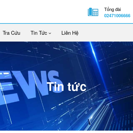
Tổng đài
02471006666
Tra Cứu
Tin Tức
Liên Hệ
Tin tức