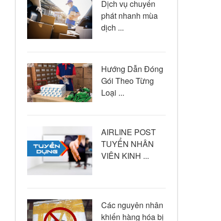
Dịch vụ chuyển
phát nhanh mùa
dịch ...
Hướng Dẫn Đóng
Gói Theo Từng
Loại ...
AIRLINE POST
TUYỂN NHÂN
VIÊN KINH ...
Các nguyên nhân
khiến hàng hóa bị