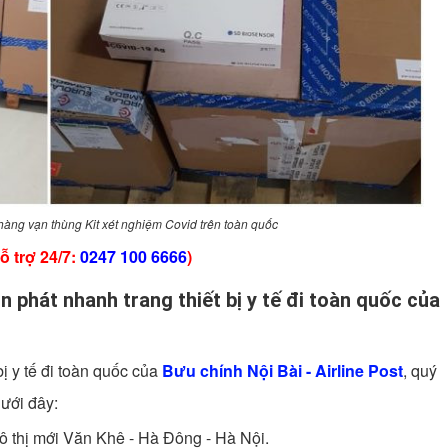
hàng vạn thùng Kit xét nghiệm Covid trên toàn quốc
 trợ 24/7:
0247 100 6666
)
n phát nhanh trang thiết bị y tế đi toàn quốc của
ị y tế đi toàn quốc của
Bưu chính Nội Bài - Airline Post
, quý
dưới đây:
đô thị mới Văn Khê - Hà Đông - Hà Nội.