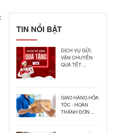
C
TIN NỔI BẬT
DỊCH VỤ GỬI,
VẬN CHUYỂN
QUÀ TẾT ...
GIAO HÀNG HỎA
TỐC - HOÀN
THÀNH ĐƠN ...