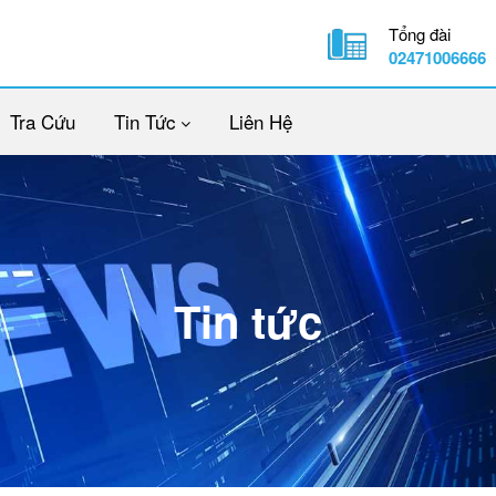
Tổng đài
02471006666
Tra Cứu
Tin Tức
Liên Hệ
Tin tức