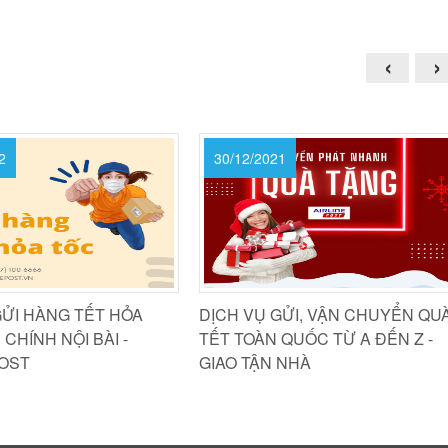
‹
›
1
28/12/2021
GỬI, VẬN CHUYỂN QUÀ
AN TÂM GỬI HÀNG VỚI DỊCH VỤ
QUỐC TỪ A ĐẾN Z -
CHUYỂN PHÁT NHANH CỦA -
 NHÀ
AIRLINE POST