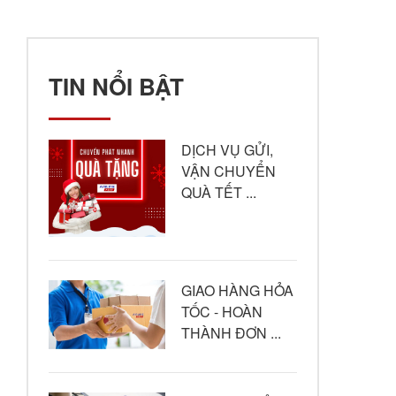
TIN NỔI BẬT
DỊCH VỤ GỬI,
VẬN CHUYỂN
QUÀ TẾT ...
GIAO HÀNG HỎA
TỐC - HOÀN
THÀNH ĐƠN ...