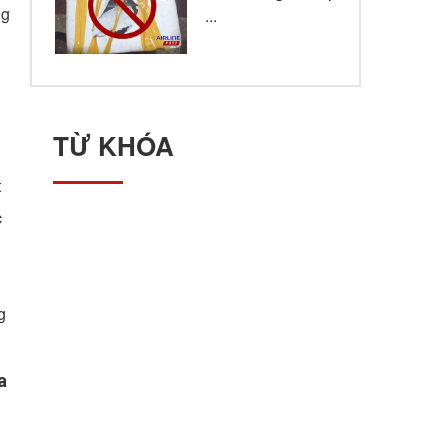
ng
...
TỪ KHÓA
t
c
g
a