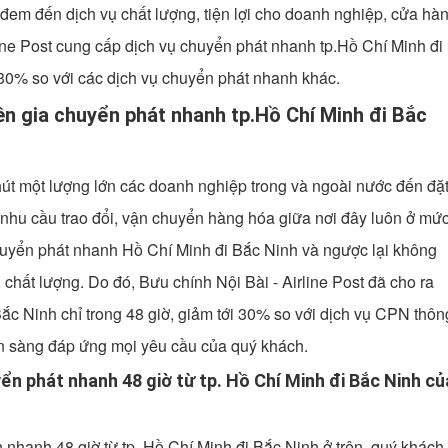
đem đến dịch vụ chất lượng, tiện lợi cho doanh nghiệp, cửa hà
ine Post cung cấp dịch vụ chuyển phát nhanh tp.Hồ Chí Minh đi
ới 30% so với các dịch vụ chuyển phát nhanh khác.
uyên gia chuyển phát nhanh tp.Hồ Chí Minh đi Bắc
 hút một lượng lớn các doanh nghiệp trong và ngoài nước đến đặ
, nhu cầu trao đổi, vận chuyển hàng hóa giữa nơi đây luôn ở mứ
chuyển phát nhanh Hồ Chí Minh đi Bắc Ninh và ngược lại không
chất lượng. Do đó, Bưu chính Nội Bài - Airline Post đã cho ra
ắc Ninh chỉ trong 48 giờ, giảm tới 30% so với dịch vụ CPN thôn
sẵn sàng đáp ứng mọi yêu cầu của quý khách.
ển phát nhanh 48 giờ từ tp. Hồ Chí Minh đi Bắc Ninh củ
hanh 48 giờ từ tp. Hồ Chí Minh đi Bắc Ninh ở trên, quý khách