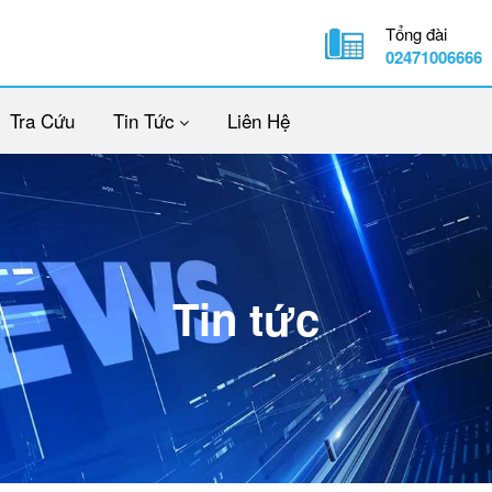
Tổng đài
02471006666
Tra Cứu
Tin Tức
Liên Hệ
Tin tức