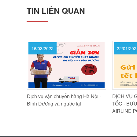
TIN LIÊN QUAN
22/01/2022
30/12/202
à Nội -
DỊCH VỤ GỬI HÀNG TẾT HỎA
DỊCH VỤ 
TỐC - BƯU CHÍNH NỘI BÀI -
TẾT TOÀN 
AIRLINE POST
GIAO TẬN