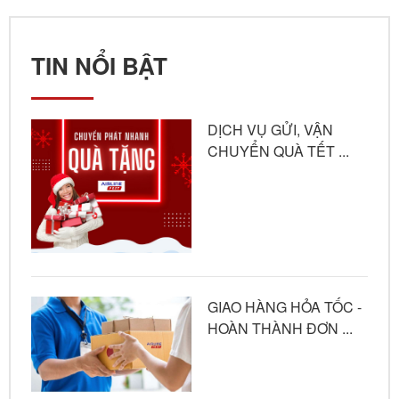
TIN NỔI BẬT
DỊCH VỤ GỬI, VẬN
CHUYỂN QUÀ TẾT ...
GIAO HÀNG HỎA TỐC -
HOÀN THÀNH ĐƠN ...