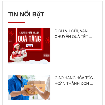
TIN NỔI BẬT
DỊCH VỤ GỬI, VẬN
CHUYỂN QUÀ TẾT ...
GIAO HÀNG HỎA TỐC -
HOÀN THÀNH ĐƠN ...