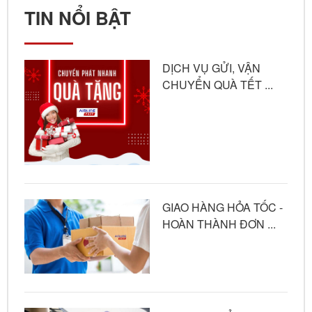
TIN NỔI BẬT
DỊCH VỤ GỬI, VẬN
CHUYỂN QUÀ TẾT ...
GIAO HÀNG HỎA TỐC -
HOÀN THÀNH ĐƠN ...