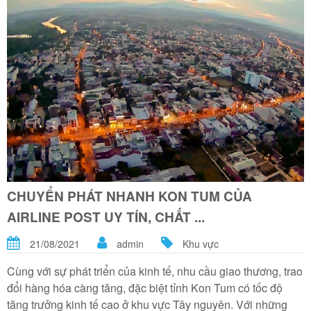
CHUYỂN PHÁT NHANH KON TUM CỦA
AIRLINE POST UY TÍN, CHẤT ...
21/08/2021
admin
Khu vực
Cùng với sự phát triển của kinh tế, nhu cầu giao thương, trao
đổi hàng hóa càng tăng, đặc biệt tỉnh Kon Tum có tốc độ
tăng trưởng kinh tế cao ở khu vực Tây nguyên. Với những