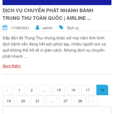
DỊCH VỤ CHUYỂN PHÁT NHANH BÁNH
TRUNG THU TOÀN QUỐC | AIRLINE ...
17/08/2021
admin
Dịch vụ
Sắp đến tết Trung Thu nhưng khác với mọi năm tình hình
dịch bệnh vẫn đang hết sức phức tạp, nhiều người con xa
quê không thể trở về vì giãn cách. Nhưng dịch vụ chuyển
phát nhanh ...
Xem thêm
‹
1
2
...
15
16
17
18
19
20
21
...
27
28
›