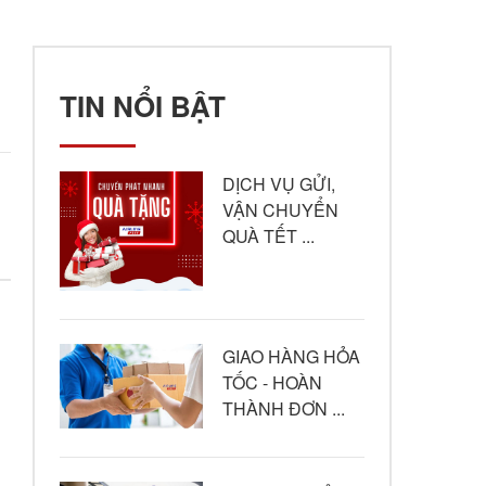
TIN NỔI BẬT
DỊCH VỤ GỬI,
VẬN CHUYỂN
QUÀ TẾT ...
GIAO HÀNG HỎA
TỐC - HOÀN
THÀNH ĐƠN ...