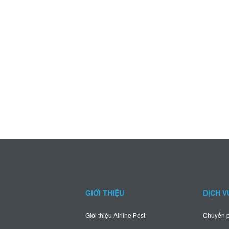
GIỚI THIỆU
DỊCH V
Giới thiệu Airline Post
Chuyển p