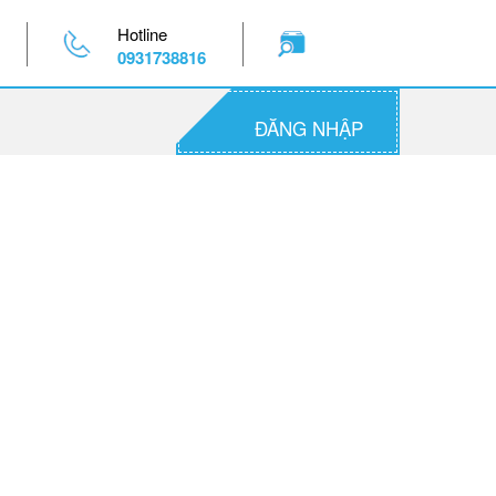
Hotline
0931738816
ĐĂNG NHẬP