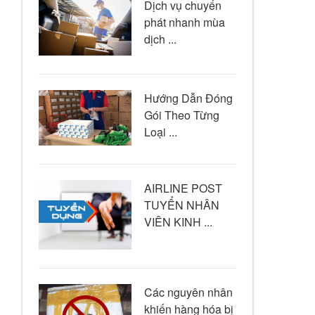
Dịch vụ chuyển
phát nhanh mùa
dịch ...
Hướng Dẫn Đóng
Gói Theo Từng
Loại ...
AIRLINE POST
TUYỂN NHÂN
VIÊN KINH ...
Các nguyên nhân
khiến hàng hóa bị