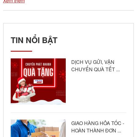
Xem thêm
TIN NỔI BẬT
DỊCH VỤ GỬI, VẬN
CHUYỂN QUÀ TẾT ...
GIAO HÀNG HỎA TỐC -
HOÀN THÀNH ĐƠN ...